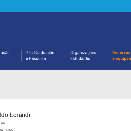
zação
Pós-Graduação
Organizações
Reservas
e Pesquisa
Estudantis
e Equipa
ldo Lorandi
TOR
3351-9656